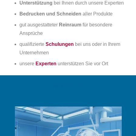
Unterstützung
bei Ihnen durch unsere Experten
Bedrucken und Schneiden
aller Produkte
gut ausgestatteter
Reinraum
für besondere
Ansprüche
qualifizierte
Schulungen
bei uns oder in Ihrem
Unternehmen
unsere
Experten
unterstützen Sie vor Ort
MÄRKTE