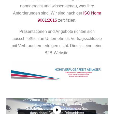
normgerecht und wissen genau, was Ihre
Anforderungen sind. Wir sind nach der
ISO Norm
9001:2015
zertifiziert.
Präsentationen und Angebote richten sich
ausschließlich an Unternehmer. Vertragsschlüsse
mit Verbrauchern erfolgen nicht. Dies ist eine reine
B2B-Website.
Sie sehen gerade einen Platzhalterinhalt
von
Vimeo
. Um auf den eigentlichen Inhalt
zuzugreifen, klicken Sie auf die
Schaltfläche unten. Bitte beachten Sie,
dass dabei Daten an Drittanbieter