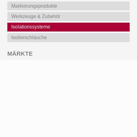
Markierungsprodukte
Werkzeuge & Zubehör
Isolationssysteme
Isolierschläuche
MÄRKTE
Luftfahrt/Militär
Motorsport
Automotive
Industrietechnik
Raumfahrttechnik
Medizintechnik
Energietechnik