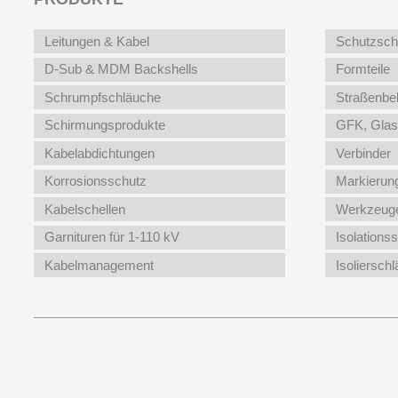
Leitungen & Kabel
Schutzsch
D-Sub & MDM Backshells
Formteile
Schrumpfschläuche
Straßenbe
Schirmungsprodukte
GFK, Glas
Kabelabdichtungen
Verbinder
Korrosionsschutz
Markierun
Kabelschellen
Werkzeuge
Garnituren für 1-110 kV
Isolations
Kabelmanagement
Isoliersch