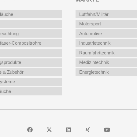
läuche
Luftfahrt/Militär
Motorsport
leuchtung
Automotive
faser-Compositrohre
Industrietechnik
Raumfahrttechnik
gsprodukte
Medizintechnik
 & Zubehör
Energietechnik
systeme
läuche