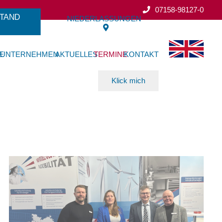
07158-98127-0
TAND
NIEDERLASSUNGEN
E
UNTERNEHMEN
AKTUELLES
TERMINE
KONTAKT
Klick mich