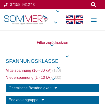
07158-98127-0
Filter zurücksetzen
SPANNUNGSKLASSE
Mittelspannung (10 - 30 kV)
(180)
Niederspannung (1 - 10 kV)
(332)
Chemische Beständigkeit
Endknotengruppe