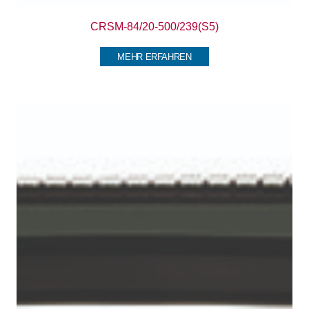
CRSM-84/20-500/239(S5)
MEHR ERFAHREN