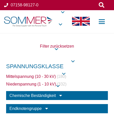
07158-98127-0
Filter zurücksetzen
SPANNUNGSKLASSE
Mittelspannung (10 - 30 kV)
(180)
Niederspannung (1 - 10 kV)
(332)
Chemische Beständigkeit
Endknotengruppe