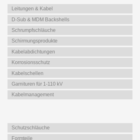
Leitungen & Kabel
D-Sub & MDM Backshells
Schrumpfschläuche
Schirmungsprodukte
Kabelabdichtungen
Korrosionsschutz
Kabelschellen
Garnituren für 1-110 kV
Kabelmanagement
Weitere Produkte
Schutzschläuche
Formteile