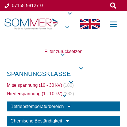
07158-98127-0
Filter zurücksetzen
SPANNUNGSKLASSE
Mittelspannung (10 - 30 kV)
(180)
Niederspannung (1 - 10 kV)
(332)
Betriebstemperaturbereich
Chemische Beständigkeit