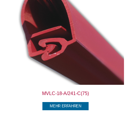
MVLC-18-A/241-C(75)
MEHR ERFAHREN