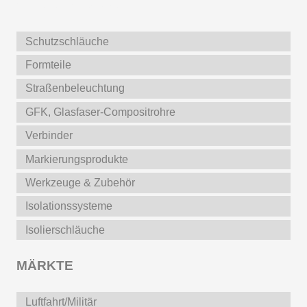
Weitere Produkte
Schutzschläuche
Formteile
Straßenbeleuchtung
GFK, Glasfaser-Compositrohre
Verbinder
Markierungsprodukte
Werkzeuge & Zubehör
Isolationssysteme
Isolierschläuche
MÄRKTE
Luftfahrt/Militär