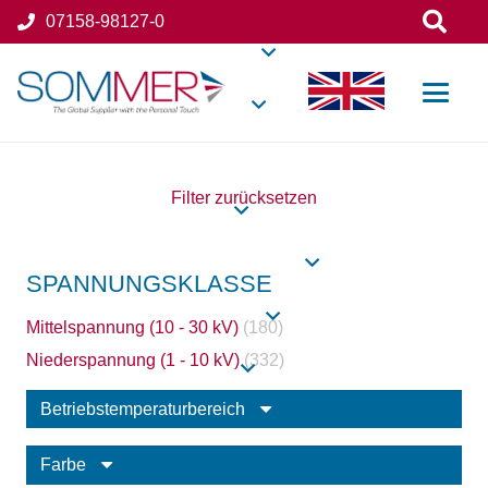
07158-98127-0
Filter zurücksetzen
SPANNUNGSKLASSE
Mittelspannung (10 - 30 kV)
(180)
Niederspannung (1 - 10 kV)
(332)
Betriebstemperaturbereich
Farbe