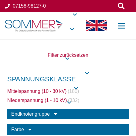
07158-98127-0
Filter zurücksetzen
SPANNUNGSKLASSE
Mittelspannung (10 - 30 kV)
(180)
Niederspannung (1 - 10 kV)
(332)
Endknotengruppe
Farbe