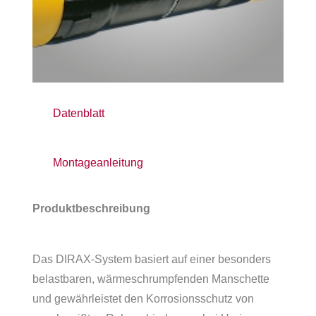
Datenblatt
Montageanleitung
Produkt­be­schrei­bung
Das DIRAX-System basiert auf einer beson­ders
belast­ba­ren, wärme­schrump­fen­den Manschette
und gewähr­leis­tet den Korro­si­ons­schutz von