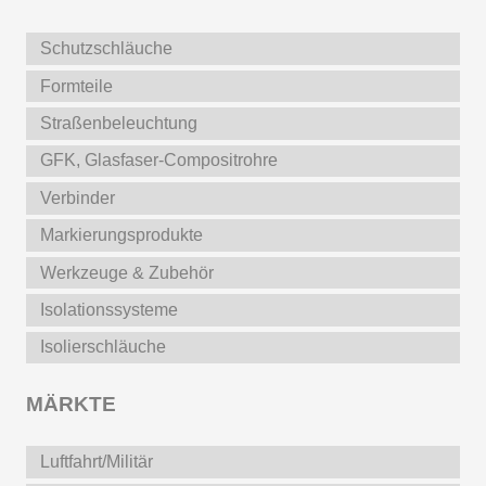
Schutzschläuche
Formteile
Straßenbeleuchtung
GFK, Glasfaser-Compositrohre
Verbinder
Markierungsprodukte
Werkzeuge & Zubehör
Isolationssysteme
Isolierschläuche
MÄRKTE
Luftfahrt/Militär