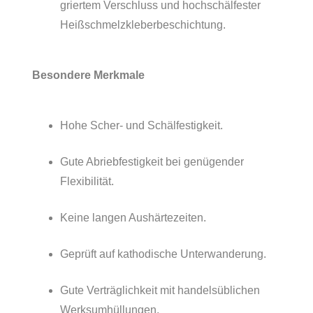
grier­tem Verschluss und hoch­schäl­fes­ter
Heißschmelzkleberbeschichtung.
Beson­dere Merkmale
Hohe Scher- und Schälfestigkeit.
Gute Abrieb­fes­tig­keit bei genü­gen­der
Flexibilität.
Keine langen Aushärtezeiten.
Geprüft auf katho­di­sche Unterwanderung.
Gute Verträg­lich­keit mit handels­üb­li­chen
Werksumhüllungen.