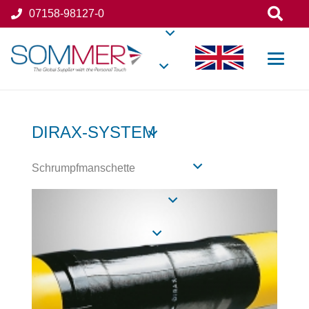
07158-98127-0
DIRAX-SYSTEM
Schrumpf­man­schette