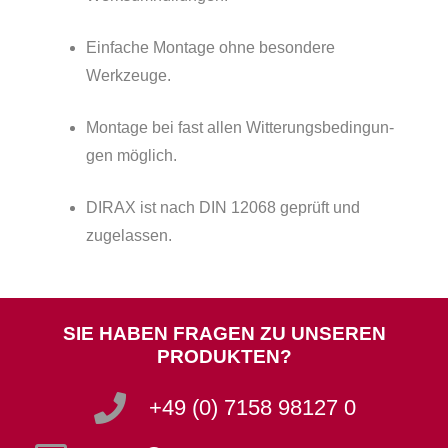
Einfa­che Montage ohne beson­dere
Werkzeuge.
Montage bei fast allen Witte­rungs­be­din­gun­
gen möglich.
DIRAX ist nach DIN 12068 geprüft und
zugelassen.
SIE HABEN FRAGEN ZU UNSEREN
PRODUKTEN?
+49 (0) 7158 98127 0