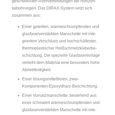
geschweiß­ten Rohr­ver­bin­dun­gen bei Hori­zon­
talboh­run­gen. Das DIRAX-System setzt sich
zusam­men aus:
Einer geteil­ten, wärme­schrump­fen­den und
glas­fa­ser­ver­stärk­ten Manschette mit inte­
grier­tem Verschluss und hoch­schäl­fes­ter,
thermoplas­tischer Heiß­schmelz­kle­ber­be­
schich­tung. Die spezi­elle Glas­fa­ser­ein­lage
verleiht dem Mate­rial eine beson­ders hohe
Abriebfestigkeit.
Einer lösungs­mit­tel­freien, zwei-
Komponenten-Epoxydharz-Beschichtung.
Einer Vorsatz­man­schette, bestehend aus
einer schma­len wärmeschrumpf­enden und
glas­fa­ser­ver­stärk­ten Manschette mit inte­