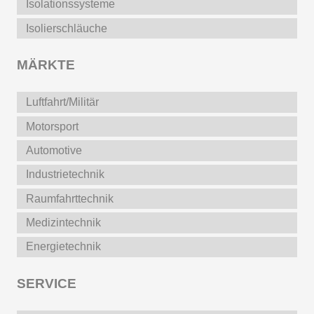
Isolationssysteme
Isolierschläuche
MÄRKTE
Luftfahrt/Militär
Motorsport
Automotive
Industrietechnik
Raumfahrttechnik
Medizintechnik
Energietechnik
SERVICE