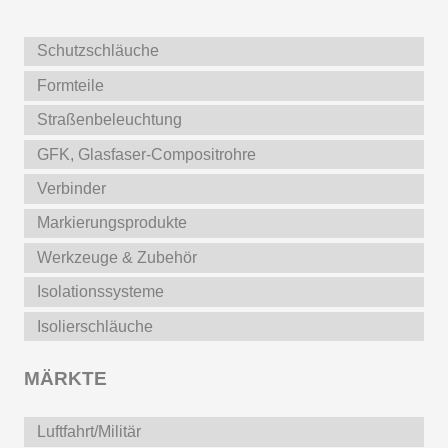
Schutzschläuche
Formteile
Straßenbeleuchtung
GFK, Glasfaser-Compositrohre
Verbinder
Markierungsprodukte
Werkzeuge & Zubehör
Isolationssysteme
Isolierschläuche
MÄRKTE
Luftfahrt/Militär