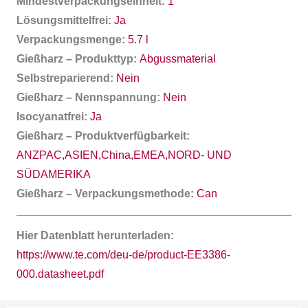
Mindestverpackungseinheit:
1
Lösungsmittelfrei:
Ja
Verpackungsmenge:
5.7 l
Gießharz – Produkttyp:
Abgussmaterial
Selbstreparierend:
Nein
Gießharz – Nennspannung:
Nein
Isocyanatfrei:
Ja
Gießharz – Produktverfügbarkeit:
ANZPAC,ASIEN,China,EMEA,NORD- UND
SÜDAMERIKA
Gießharz – Verpackungsmethode:
Can
Hier Datenblatt herunterladen:
https://www.te.com/deu-de/product-EE3386-
000.datasheet.pdf