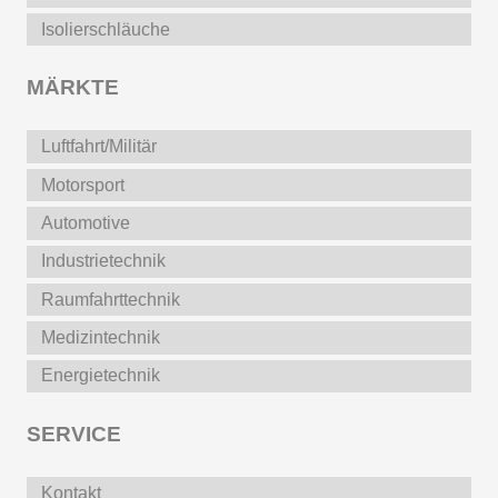
Isolierschläuche
MÄRKTE
Luftfahrt/Militär
Motorsport
Automotive
Industrietechnik
Raumfahrttechnik
Medizintechnik
Energietechnik
SERVICE
Kontakt