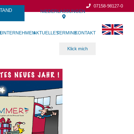
07158-98127-0
TAND
NIEDERLASSUNGEN
E
UNTERNEHMEN
AKTUELLES
TERMINE
KONTAKT
Klick mich