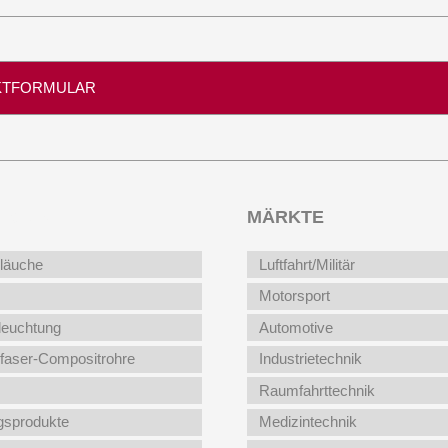
KTFORMULAR
Produkte
MÄRKTE
läuche
Luftfahrt/Militär
Motorsport
leuchtung
Automotive
faser-Compositrohre
Industrietechnik
Raumfahrttechnik
gsprodukte
Medizintechnik