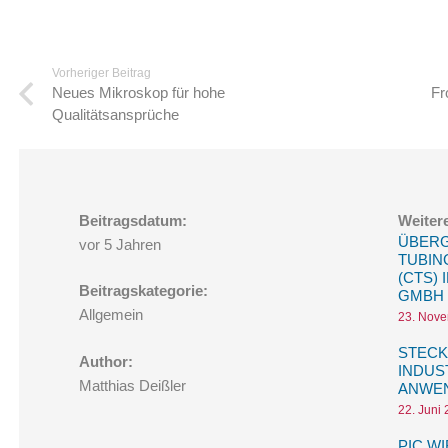
Vorheriger Beitrag
Neues Mikroskop für hohe
Fr
Qualitätsansprüche
Beitragsdatum:
Weitere
ÜBERG
vor 5 Jahren
TUBIN
(CTS)
Beitragskategorie:
GMBH
Allgemein
23. Nov
STECK
Author:
INDUS
Matthias Deißler
ANWE
22. Juni
PIC W