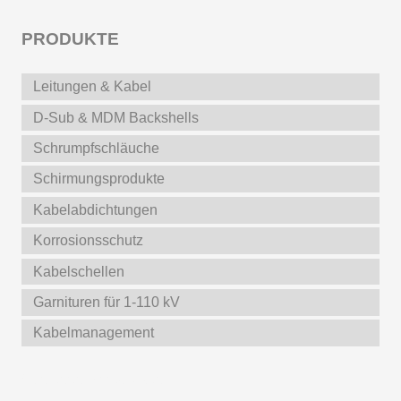
PRODUKTE
Leitungen & Kabel
D-Sub & MDM Backshells
Schrumpfschläuche
Schirmungsprodukte
Kabelabdichtungen
Korrosionsschutz
Kabelschellen
Garnituren für 1-110 kV
Kabelmanagement
Weitere Produkte