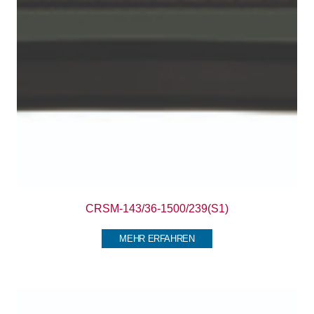
CRSM-143/36-1500/239(S1)
MEHR ERFAHREN