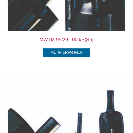
MWTM-95/29-1000/S(S5)
MEHR ERFAHREN