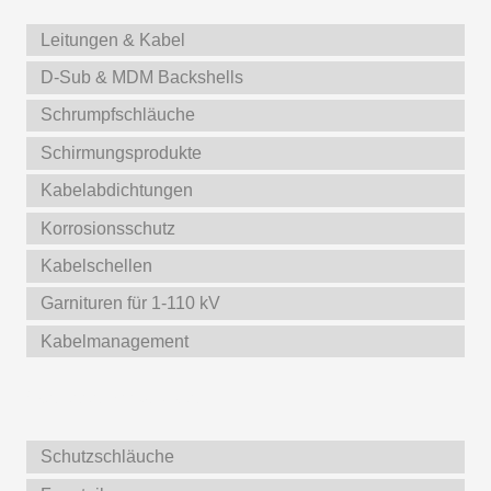
Leitungen & Kabel
D-Sub & MDM Backshells
Schrumpfschläuche
Schirmungsprodukte
Kabelabdichtungen
Korrosionsschutz
Kabelschellen
Garnituren für 1-110 kV
Kabelmanagement
Weitere Produkte
Schutzschläuche