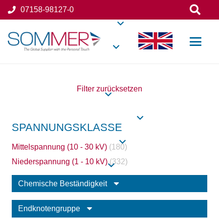
07158-98127-0
Filter zurücksetzen
SPANNUNGSKLASSE
Mittelspannung (10 - 30 kV)
(180)
Niederspannung (1 - 10 kV)
(332)
Chemische Beständigkeit
Endknotengruppe