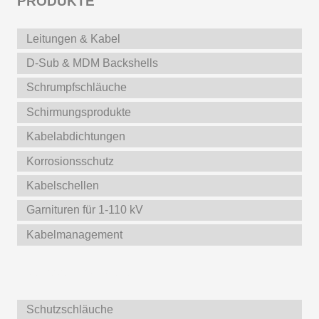
PRODUKTE
Leitungen & Kabel
D-Sub & MDM Backshells
Schrumpfschläuche
Schirmungsprodukte
Kabelabdichtungen
Korrosionsschutz
Kabelschellen
Garnituren für 1-110 kV
Kabelmanagement
Weitere Produkte
Schutzschläuche